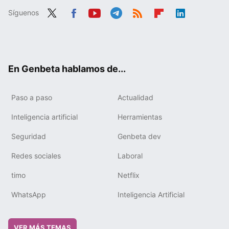
Síguenos
Twit
Fac
You
Tele
RSS
Flip
Link
ter
ebo
tub
gra
boa
edIn
ok
e
m
rd
En Genbeta hablamos de...
Paso a paso
Actualidad
Inteligencia artificial
Herramientas
Seguridad
Genbeta dev
Redes sociales
Laboral
timo
Netflix
WhatsApp
Inteligencia Artificial
VER MÁS TEMAS