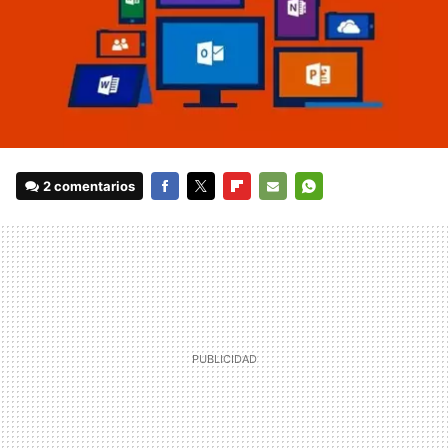
2 comentarios
FACEBOOK
TWITTER
FLIPBOARD
E-
WHATSAPP
MAIL