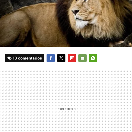
13 comentarios
FACEBOOK
TWITTER
FLIPBOARD
E-
WHATSAPP
MAIL