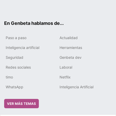
Twit
Fac
You
Tele
RSS
Flip
Link
ter
ebo
tub
gra
boa
edIn
ok
e
m
rd
En Genbeta hablamos de...
Paso a paso
Actualidad
Inteligencia artificial
Herramientas
Seguridad
Genbeta dev
Redes sociales
Laboral
timo
Netflix
WhatsApp
Inteligencia Artificial
VER MÁS TEMAS