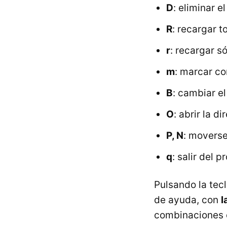
D
: eliminar 
R
: recargar t
r
: recargar s
m
: marcar c
B
: cambiar e
O
: abrir la d
P, N
: moverse
q
: salir del 
Pulsando la tec
de ayuda, con
l
combinaciones d