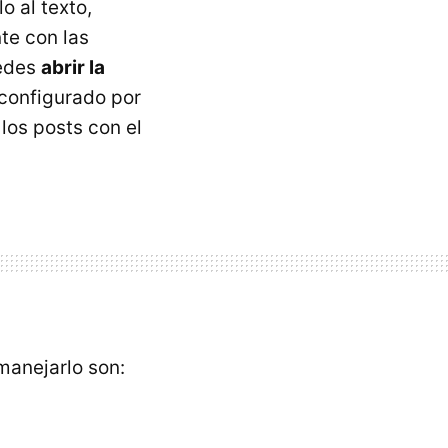
o al texto,
nte con las
uedes
abrir la
configurado por
los posts con el
anejarlo son: