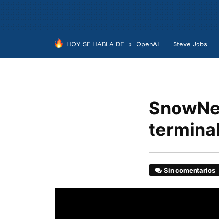
HOY SE HABLA DE
OpenAI
Steve Jobs
SnowNew
termina
Sin comentarios