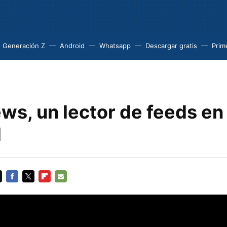
Generación Z
Android
Whatsapp
Descargar gratis
Prim
s, un lector de feeds en 
l
FACEBOOK
TWITTER
FLIPBOARD
E-
MAIL