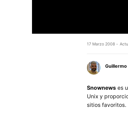
17 Marzo 2008
Actu
Guillermo
Snownews
es 
Unix y proporci
sitios favoritos.