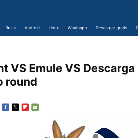
Rusia
Android
Linux
Whatsapp
Descargar gratis
P
ent VS Emule VS Descarga 
 round
FACEBOOK
TWITTER
FLIPBOARD
E-
MAIL