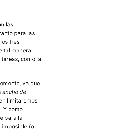
n las
tanto para las
los tres
e tal manera
 tareas, como la
memente, ya que
e
ancho de
ién limitaremos
s. Y como
e para la
á imposible (o