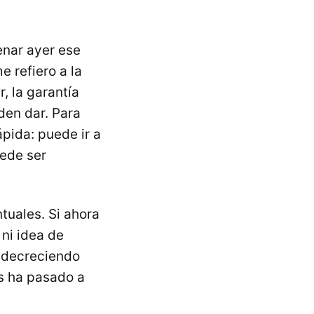
enar ayer ese
 refiero a la
, la garantía
den dar. Para
ápida: puede ir a
uede ser
tuales. Si ahora
ni idea de
a decreciendo
s ha pasado a