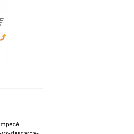
 empecé
e-vs-descarga-