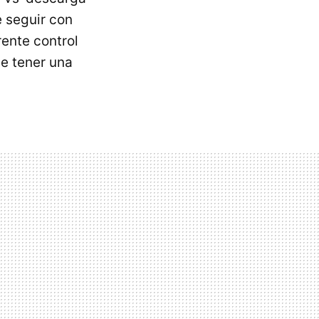
e seguir con
rente control
de tener una