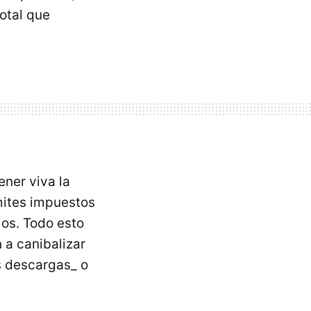
otal que
ner viva la
ímites impuestos
mos. Todo esto
 a canibalizar
as descargas_ o