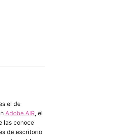
es el de
en
Adobe AIR
, el
e las conoce
es de escritorio