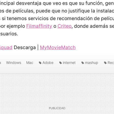
incipal desventaja que veo es que su función, gen
 de películas, puede que no justifique la instala
s si tenemos servicios de recomendación de pelícu
por ejemplo
Filmaffinity
o
Criteo
, donde además se
suarios.
Squad
Descarga |
MyMovieMatch
a
Windows
Mac
Adobe
internet
mashup
Rec