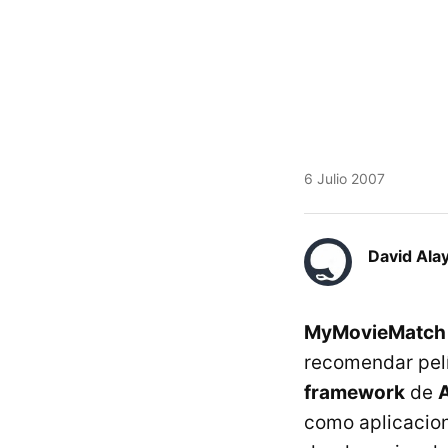
6 Julio 2007
David Ala
MyMovieMatch
recomendar pelí
framework
de
como aplicacio