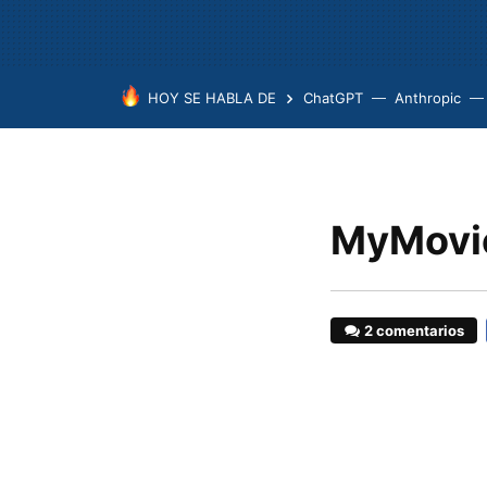
HOY SE HABLA DE
ChatGPT
Anthropic
MyMovieM
2 comentarios