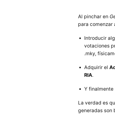
Al pinchar en
Ge
para comenzar a 
Introducir al
votaciones p
.mky, físicam
Adquirir el
Ad
RIA
.
Y finalmente 
La verdad es qu
generadas son b