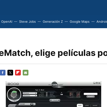
OpenAI
Steve Jobs
Generación Z
Google Maps
Androi
atch, elige películas por
FACEBOOK
TWITTER
FLIPBOARD
E-
MAIL