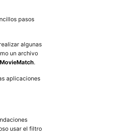
ncillos pasos
realizar algunas
omo un archivo
MovieMatch
.
las aplicaciones
endaciones
o usar el filtro