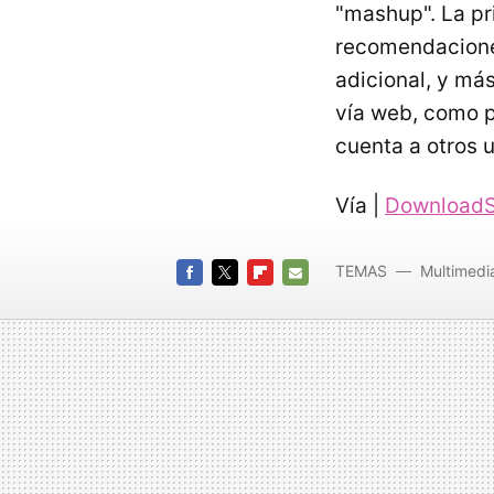
"mashup". La pr
recomendaciones
adicional, y má
vía web, como 
cuenta a otros u
Vía |
Download
TEMAS
Multimedi
FACEBOOK
TWITTER
FLIPBOARD
E-
MAIL