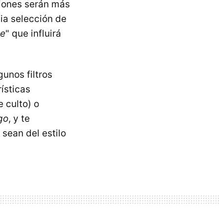
iones serán más
ia selección de
te
" que influirá
gunos filtros
ísticas
e culto) o
go
, y te
 sean del estilo