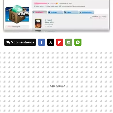
5 comentarios
FACEBOOK
TWITTER
FLIPBOARD
E-
WHATSAPP
MAIL