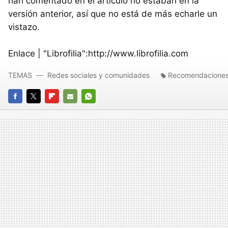
han comentado en el artículo no estaban en la
versión anterior, así que no está de más echarle un
vistazo.
Enlace | "Librofilia":http://www.librofilia.com
TEMAS
Redes sociales y comunidades
Recomendacione
FACEBOOK
TWITTER
FLIPBOARD
E-
WHATSAPP
MAIL