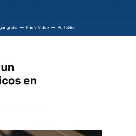
ar gratis
Prime Video
Portátiles
 un
icos en