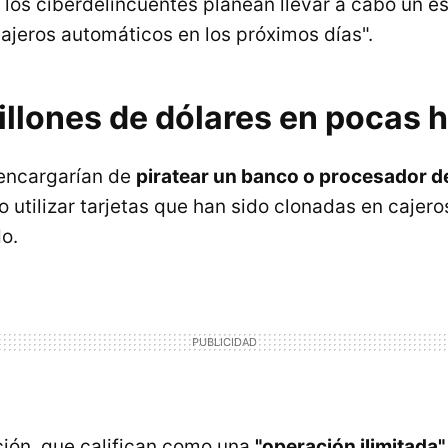
 los ciberdelincuentes planean llevar a cabo un e
cajeros automáticos en los próximos días".
illones de dólares en pocas 
 encargarían de
piratear un banco o procesador de
go utilizar tarjetas que han sido clonadas en cajer
o.
ción, que califican como una
"operación ilimitada"