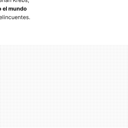
Brian Krebs,
do el mundo
elincuentes.