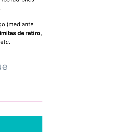
.
ago (mediante
ímites de retiro,
etc.
ue