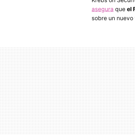
Krebs on Securi
asegura
que
el
sobre un nuevo 