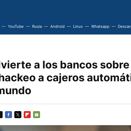
YouTube
Rusia
Android
Linux
Whatsapp
Descarg
dvierte a los bancos sobre
 hackeo a cajeros automát
 mundo
FACEBOOK
TWITTER
FLIPBOARD
E-
MAIL