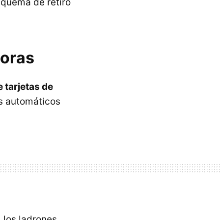
squema de retiro
horas
 tarjetas de
os automáticos
, los ladrones