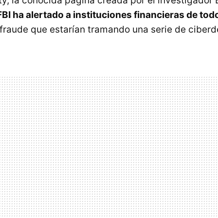
ty, la conocida página creada por el investigador 
 FBI ha alertado a instituciones financieras de to
fraude que estarían tramando una serie de ciberd