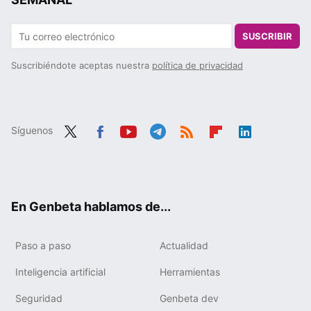
SUSCRIBIR
Suscribiéndote aceptas nuestra
política de privacidad
Síguenos
Twit
Fac
You
Tele
RSS
Flip
Link
ter
ebo
tub
gra
boa
edIn
ok
e
m
rd
En Genbeta hablamos de...
Paso a paso
Actualidad
Inteligencia artificial
Herramientas
Seguridad
Genbeta dev