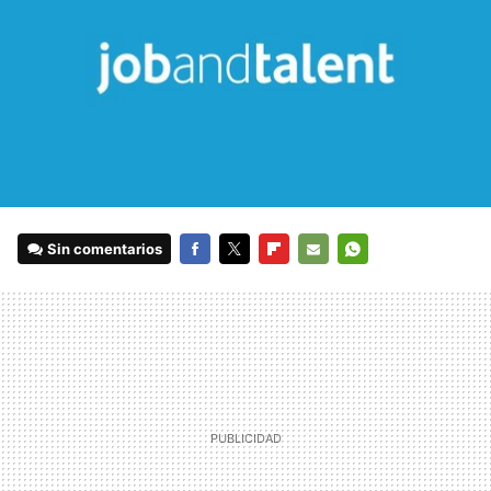
Sin comentarios
FACEBOOK
TWITTER
FLIPBOARD
E-
WHATSAPP
MAIL