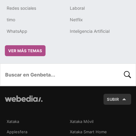
Redes sociales
Laboral
timo
Netflix
WhatsApp
Inteligencia Artificial
VER MÁS TEMAS
BUSC
SUBIR
Xataka
Xataka Móvil
Applesfera
Xataka Smart Home