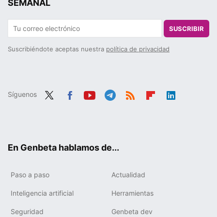
SEMANAL
SUSCRIBIR
Suscribiéndote aceptas nuestra
política de privacidad
Síguenos
Twit
Fac
You
Tele
RSS
Flip
Link
ter
ebo
tub
gra
boa
edIn
ok
e
m
rd
En Genbeta hablamos de...
Paso a paso
Actualidad
Inteligencia artificial
Herramientas
Seguridad
Genbeta dev