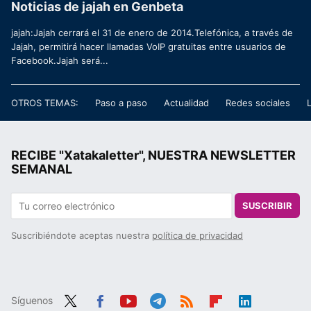
Noticias de jajah en Genbeta
jajah:Jajah cerrará el 31 de enero de 2014.Telefónica, a través de
Jajah, permitirá hacer llamadas VoIP gratuitas entre usuarios de
Facebook.Jajah será...
OTROS TEMAS:
Paso a paso
Actualidad
Redes sociales
RECIBE "Xatakaletter", NUESTRA NEWSLETTER
SEMANAL
SUSCRIBIR
Suscribiéndote aceptas nuestra
política de privacidad
Síguenos