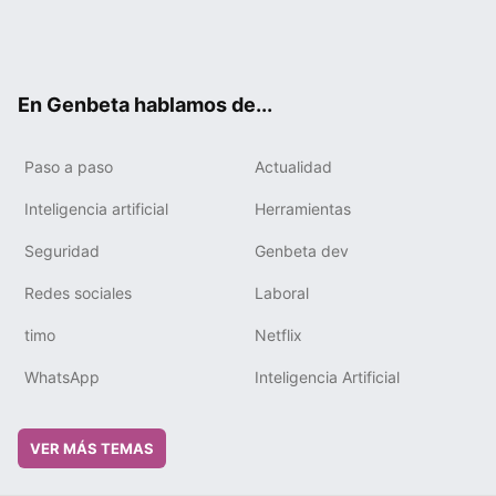
Twit
Fac
You
Tele
RSS
Flip
Link
ter
ebo
tub
gra
boa
edIn
ok
e
m
rd
En Genbeta hablamos de...
Paso a paso
Actualidad
Inteligencia artificial
Herramientas
Seguridad
Genbeta dev
Redes sociales
Laboral
timo
Netflix
WhatsApp
Inteligencia Artificial
VER MÁS TEMAS