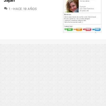
Jajah
COMENTARIOS
1
HACE 19 AÑOS