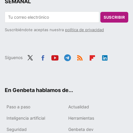
SEMANAL
SUSCRIBIR
Suscribiéndote aceptas nuestra
política de privacidad
Síguenos
Twit
Fac
You
Tele
RSS
Flip
Link
ter
ebo
tub
gra
boa
edIn
ok
e
m
rd
En Genbeta hablamos de...
Paso a paso
Actualidad
Inteligencia artificial
Herramientas
Seguridad
Genbeta dev