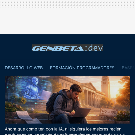
DESARROLLO WEB
FORMACIÓN PROGRAMADORES
BASES
Ahora que compiten con la IA, ni siquiera los mejores recién
graduados en ingeniería de software tienen asegurado ya un