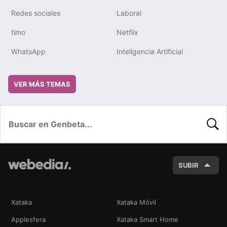
Redes sociales
Laboral
timo
Netflix
WhatsApp
Inteligencia Artificial
VER MÁS TEMAS
BUSC
SUBIR
Xataka
Xataka Móvil
Applesfera
Xataka Smart Home