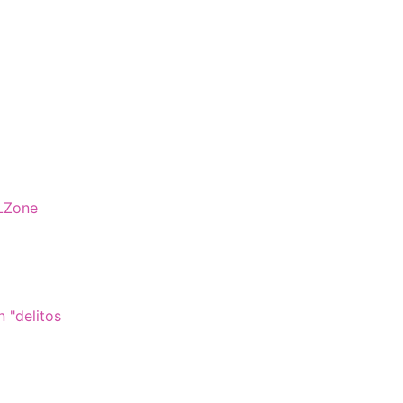
SLZone
 "delitos