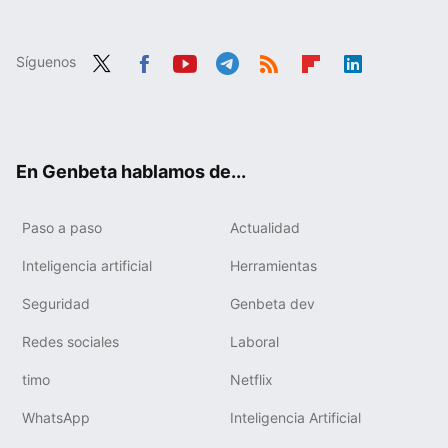
Síguenos
Twit
Fac
You
Tele
RSS
Flip
Link
ter
ebo
tub
gra
boa
edIn
ok
e
m
rd
En Genbeta hablamos de...
Paso a paso
Actualidad
Inteligencia artificial
Herramientas
Seguridad
Genbeta dev
Redes sociales
Laboral
timo
Netflix
WhatsApp
Inteligencia Artificial