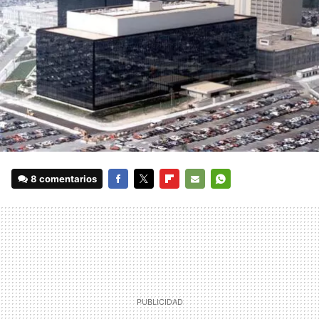
8 comentarios
FACEBOOK
TWITTER
FLIPBOARD
E-
WHATSAPP
MAIL