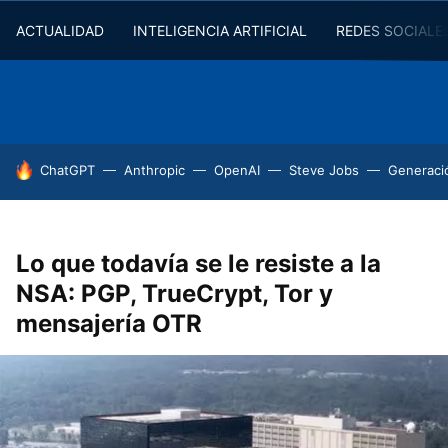
ACTUALIDAD
INTELIGENCIA ARTIFICIAL
REDES SOCIALE
HOY SE HABLA DE
ChatGPT
Anthropic
OpenAI
Steve Jobs
Generaci
Lo que todavía se le resiste a la
NSA: PGP, TrueCrypt, Tor y
mensajería OTR