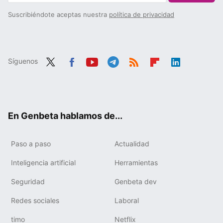
Suscribiéndote aceptas nuestra
política de privacidad
Síguenos
Twit
Fac
You
Tele
RSS
Flip
Link
ter
ebo
tub
gra
boa
edIn
ok
e
m
rd
En Genbeta hablamos de...
Paso a paso
Actualidad
Inteligencia artificial
Herramientas
Seguridad
Genbeta dev
Redes sociales
Laboral
timo
Netflix