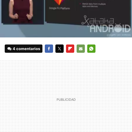
4 comentarios
FACEBOOK
TWITTER
FLIPBOARD
E-
WHATSAPP
MAIL