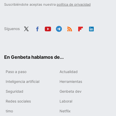
Suscribiéndote aceptas nuestra
política de privacidad
Síguenos
Twit
Fac
You
Tele
RSS
Flip
Link
ter
ebo
tub
gra
boa
edIn
ok
e
m
rd
En Genbeta hablamos de...
Paso a paso
Actualidad
Inteligencia artificial
Herramientas
Seguridad
Genbeta dev
Redes sociales
Laboral
timo
Netflix