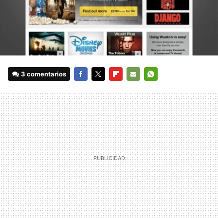
3 comentarios
FACEBOOK
TWITTER
FLIPBOARD
E-
WHATSAPP
MAIL