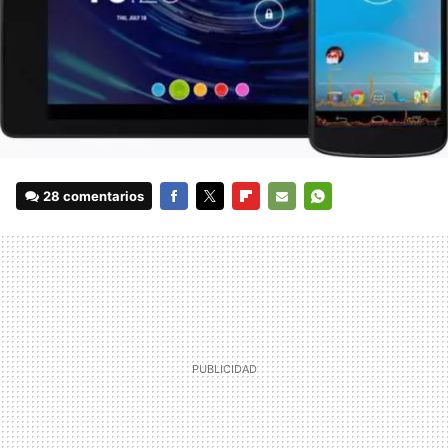
28 comentarios
FACEBOOK
TWITTER
FLIPBOARD
E-
WHATSAPP
MAIL