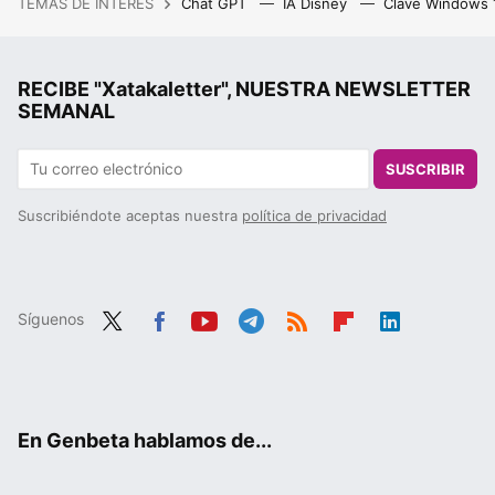
TEMAS DE INTERÉS
Chat GPT
IA Disney
Clave Windows
RECIBE "Xatakaletter", NUESTRA NEWSLETTER
SEMANAL
SUSCRIBIR
Suscribiéndote aceptas nuestra
política de privacidad
Síguenos
Twit
Fac
You
Tele
RSS
Flip
Link
ter
ebo
tub
gra
boa
edIn
ok
e
m
rd
En Genbeta hablamos de...