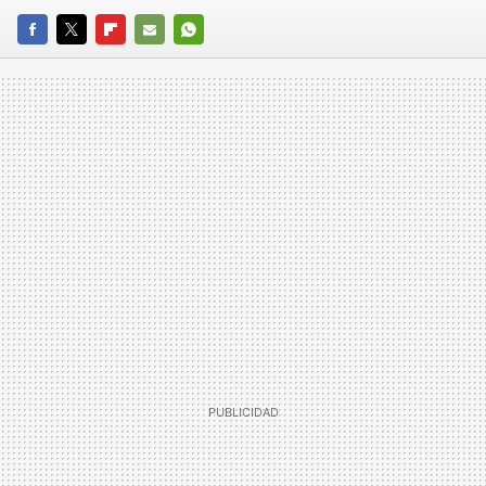
FACEBOOK
TWITTER
FLIPBOARD
E-
WHATSAPP
MAIL