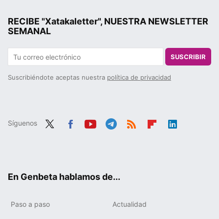
RECIBE "Xatakaletter", NUESTRA NEWSLETTER
SEMANAL
SUSCRIBIR
Suscribiéndote aceptas nuestra
política de privacidad
Síguenos
Twit
Fac
You
Tele
RSS
Flip
Link
ter
ebo
tub
gra
boa
edIn
ok
e
m
rd
En Genbeta hablamos de...
Paso a paso
Actualidad