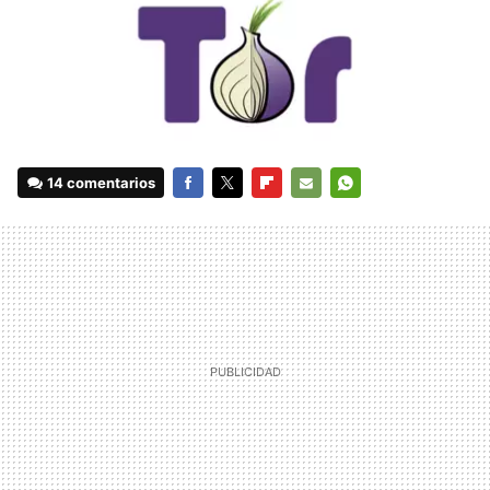
14 comentarios
FACEBOOK
TWITTER
FLIPBOARD
E-
WHATSAPP
MAIL