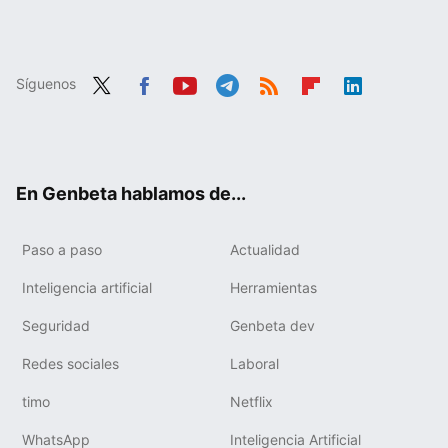
Síguenos
Twit
Fac
You
Tele
RSS
Flip
Link
ter
ebo
tub
gra
boa
edIn
ok
e
m
rd
En Genbeta hablamos de...
Paso a paso
Actualidad
Inteligencia artificial
Herramientas
Seguridad
Genbeta dev
Redes sociales
Laboral
timo
Netflix
WhatsApp
Inteligencia Artificial