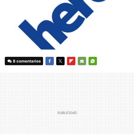
8 comentarios
FACEBOOK
TWITTER
FLIPBOARD
E-
WHATSAPP
MAIL