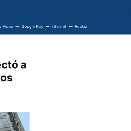
e Video
Google Play
Internet
Roblox
ctó a
ros