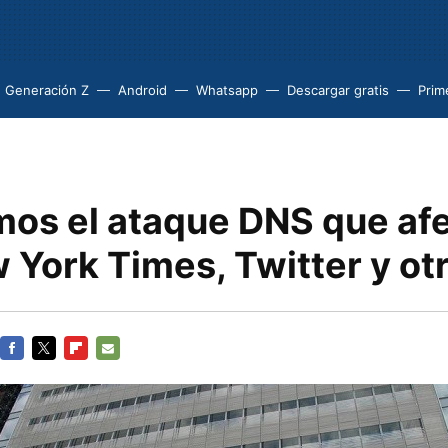
Generación Z
Android
Whatsapp
Descargar gratis
Prim
mos el ataque DNS que afe
 York Times, Twitter y ot
FACEBOOK
TWITTER
FLIPBOARD
E-
MAIL