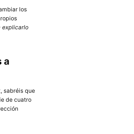
ambiar los
propios
 explicarlo
 a
t, sabréis que
ie de cuatro
rección