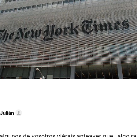
Julián
lgunos de vosotros viérais anteayer que _algo ra