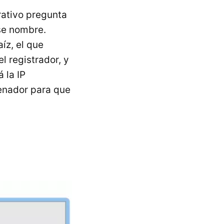
rativo pregunta
se nombre.
íz, el que
l registrador, y
 la IP
denador para que