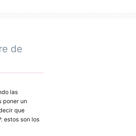
re de
do las
s poner un
decir que
P
: estos son los