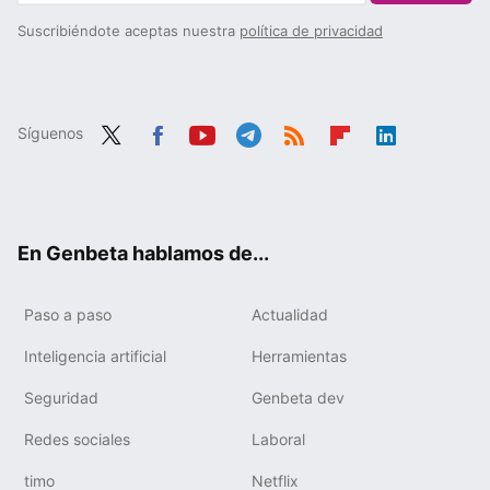
Suscribiéndote aceptas nuestra
política de privacidad
Síguenos
Twit
Fac
You
Tele
RSS
Flip
Link
ter
ebo
tub
gra
boa
edIn
ok
e
m
rd
En Genbeta hablamos de...
Paso a paso
Actualidad
Inteligencia artificial
Herramientas
Seguridad
Genbeta dev
Redes sociales
Laboral
timo
Netflix