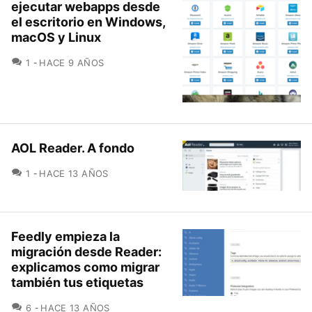
ejecutar webapps desde
el escritorio en Windows,
macOS y Linux
COMENTARIOS
1
HACE 9 AÑOS
AOL Reader. A fondo
COMENTARIOS
1
HACE 13 AÑOS
Feedly empieza la
migración desde Reader:
explicamos como migrar
también tus etiquetas
COMENTARIOS
6
HACE 13 AÑOS