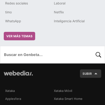
Redes sociales
Laboral
timo
Netflix
WhatsApp
Inteligencia Artificial
VER MÁS TEMAS
BUSC
SUBIR
Xataka
Xataka Móvil
Applesfera
Xataka Smart Home