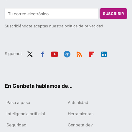
SUSCRIBIR
Suscribiéndote aceptas nuestra
política de privacidad
Síguenos
Twit
Fac
You
Tele
RSS
Flip
Link
ter
ebo
tub
gra
boa
edIn
ok
e
m
rd
En Genbeta hablamos de...
Paso a paso
Actualidad
Inteligencia artificial
Herramientas
Seguridad
Genbeta dev