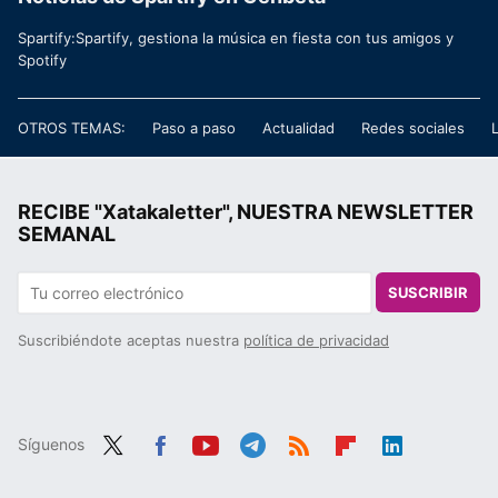
Spartify:Spartify, gestiona la música en fiesta con tus amigos y
Spotify
OTROS TEMAS:
Paso a paso
Actualidad
Redes sociales
RECIBE "Xatakaletter", NUESTRA NEWSLETTER
SEMANAL
SUSCRIBIR
Suscribiéndote aceptas nuestra
política de privacidad
Síguenos
Twit
Fac
You
Tele
RSS
Flip
Link