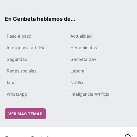
ter
ebo
tub
gra
boa
edIn
ok
e
m
rd
En Genbeta hablamos de...
Paso a paso
Actualidad
Inteligencia artificial
Herramientas
Seguridad
Genbeta dev
Redes sociales
Laboral
timo
Netflix
WhatsApp
Inteligencia Artificial
VER MÁS TEMAS