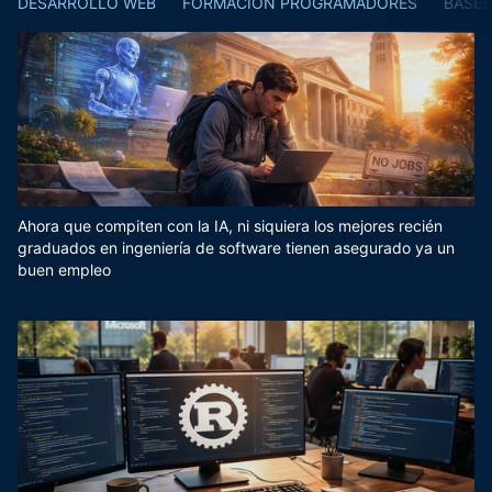
DESARROLLO WEB
FORMACIÓN PROGRAMADORES
BASES
Ahora que compiten con la IA, ni siquiera los mejores recién
graduados en ingeniería de software tienen asegurado ya un
buen empleo