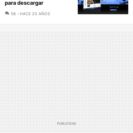
para descargar
COMENTARIOS
58
HACE 20 AÑOS