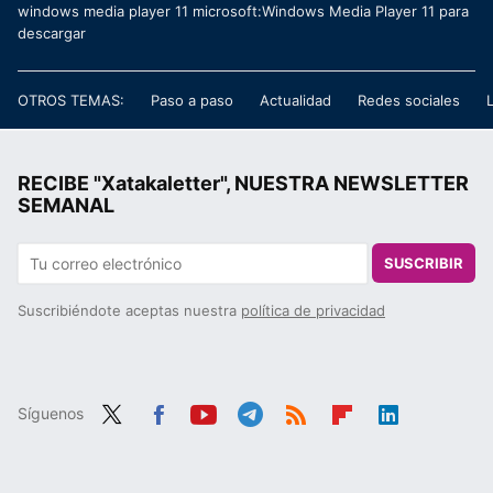
windows media player 11 microsoft:Windows Media Player 11 para
descargar
OTROS TEMAS:
Paso a paso
Actualidad
Redes sociales
RECIBE "Xatakaletter", NUESTRA NEWSLETTER
SEMANAL
SUSCRIBIR
Suscribiéndote aceptas nuestra
política de privacidad
Síguenos
Twit
Fac
You
Tele
RSS
Flip
Link
ter
ebo
tub
gra
boa
edIn