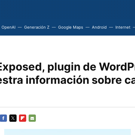
OpenAI
Generación Z
Google Maps
Android
Internet
Exposed, plugin de WordP
stra información sobre c
FACEBOOK
TWITTER
FLIPBOARD
E-
MAIL