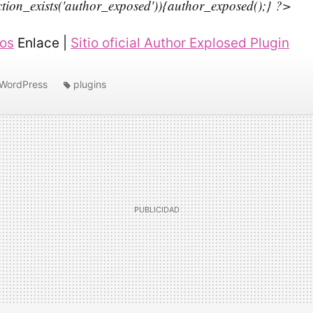
ction_exists('author_exposed')){author_exposed();} ?>
cos
Enlace |
Sitio oficial Author Explosed Plugin
WordPress
plugins