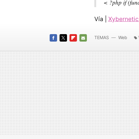
< ?php if (fun
Vía |
Xyberneti
TEMAS
Web
FACEBOOK
TWITTER
FLIPBOARD
E-
MAIL