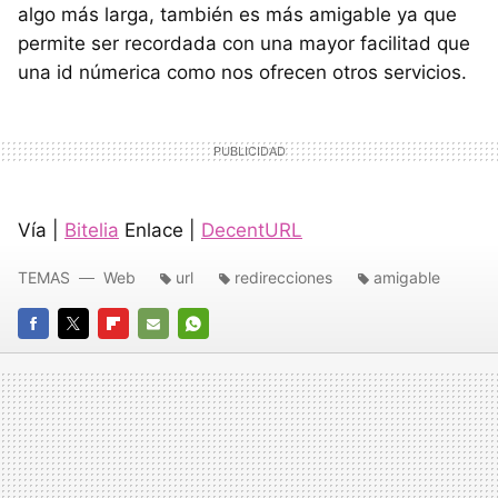
algo más larga, también es más amigable ya que
permite ser recordada con una mayor facilitad que
una id númerica como nos ofrecen otros servicios.
Vía |
Bitelia
Enlace |
DecentURL
TEMAS
Web
url
redirecciones
amigable
FACEBOOK
TWITTER
FLIPBOARD
E-
WHATSAPP
MAIL