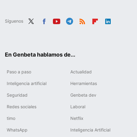
Síguenos
Twit
Fac
You
Tele
RSS
Flip
Link
ter
ebo
tub
gra
boa
edIn
ok
e
m
rd
En Genbeta hablamos de...
Paso a paso
Actualidad
Inteligencia artificial
Herramientas
Seguridad
Genbeta dev
Redes sociales
Laboral
timo
Netflix
WhatsApp
Inteligencia Artificial