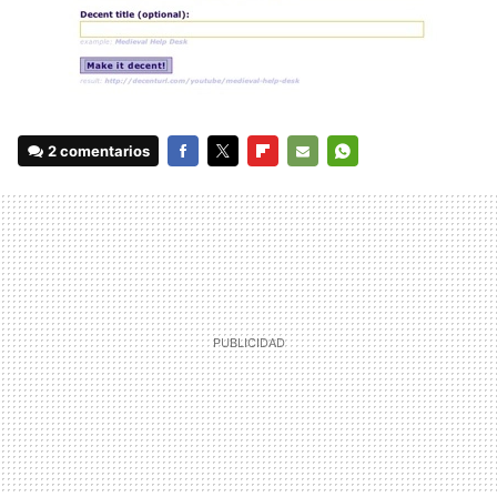
2 comentarios
FACEBOOK
TWITTER
FLIPBOARD
E-
WHATSAPP
MAIL