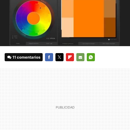
11 comentarios
FACEBOOK
TWITTER
FLIPBOARD
E-
WHATSAPP
MAIL