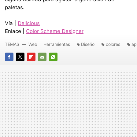
paletas.
Vía |
Delicious
Enlace |
Color Scheme Designer
TEMAS
Web
Herramientas
Diseño
colores
ap
FACEBOOK
TWITTER
FLIPBOARD
E-
WHATSAPP
MAIL