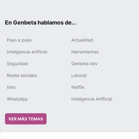
ter
ebo
tub
gra
boa
edIn
ok
e
m
rd
En Genbeta hablamos de...
Paso a paso
Actualidad
Inteligencia artificial
Herramientas
Seguridad
Genbeta dev
Redes sociales
Laboral
timo
Netflix
WhatsApp
Inteligencia Artificial
VER MÁS TEMAS