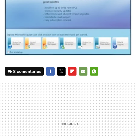
8 comentarios
FACEBOOK
TWITTER
FLIPBOARD
E-
WHATSAPP
MAIL