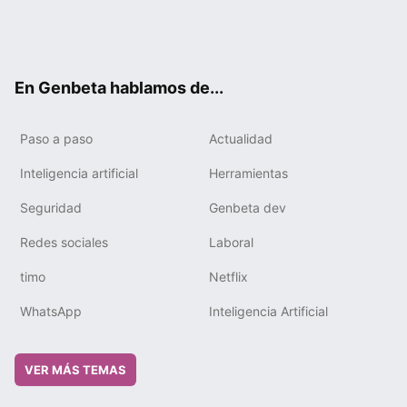
Twit
Fac
You
Tele
RSS
Flip
Link
ter
ebo
tub
gra
boa
edIn
ok
e
m
rd
En Genbeta hablamos de...
Paso a paso
Actualidad
Inteligencia artificial
Herramientas
Seguridad
Genbeta dev
Redes sociales
Laboral
timo
Netflix
WhatsApp
Inteligencia Artificial
VER MÁS TEMAS