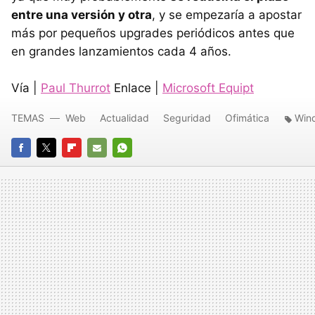
entre una versión y otra
, y se empezaría a apostar
más por pequeños upgrades periódicos antes que
en grandes lanzamientos cada 4 años.
Vía |
Paul Thurrot
Enlace |
Microsoft Equipt
TEMAS
Web
Actualidad
Seguridad
Ofimática
Win
FACEBOOK
TWITTER
FLIPBOARD
E-
WHATSAPP
MAIL