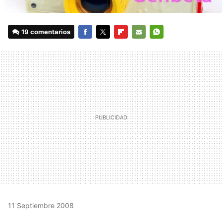
19 comentarios
FACEBOOK
TWITTER
FLIPBOARD
E-
WHATSAPP
MAIL
11 Septiembre 2008