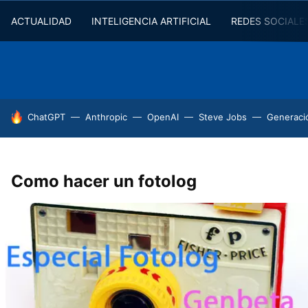
ACTUALIDAD
INTELIGENCIA ARTIFICIAL
REDES SOCIALE
HOY SE HABLA DE
ChatGPT
Anthropic
OpenAI
Steve Jobs
Generaci
Como hacer un fotolog