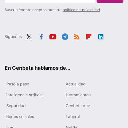
Suscribiéndote aceptas nuestra
política de privacidad
Síguenos
Twit
Fac
You
Tele
RSS
Flip
Link
ter
ebo
tub
gra
boa
edIn
ok
e
m
rd
En Genbeta hablamos de...
Paso a paso
Actualidad
Inteligencia artificial
Herramientas
Seguridad
Genbeta dev
Redes sociales
Laboral
timo
Netflix