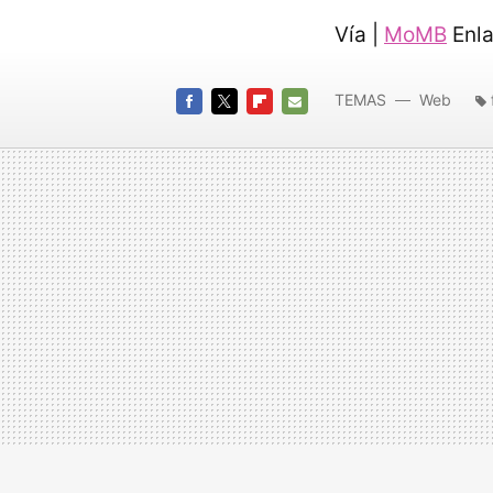
Vía |
MoMB
Enla
TEMAS
Web
FACEBOOK
TWITTER
FLIPBOARD
E-
MAIL