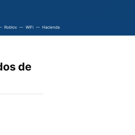
Roblox
WiFi
Hacienda
idos de