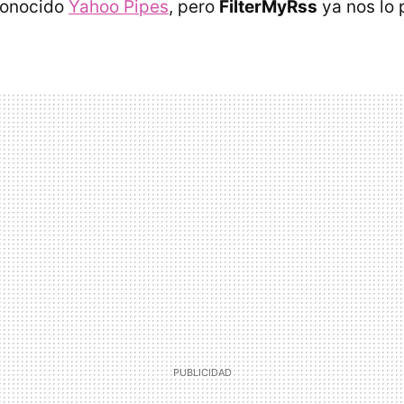
conocido
Yahoo Pipes
, pero
FilterMyRss
ya nos lo 