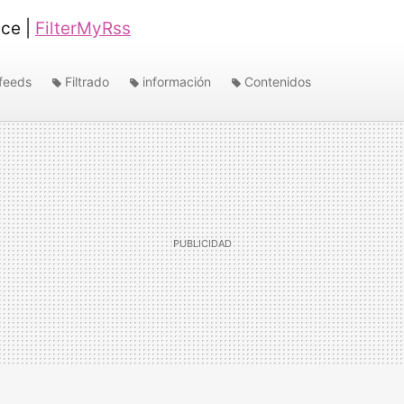
ce |
FilterMyRss
feeds
Filtrado
información
Contenidos