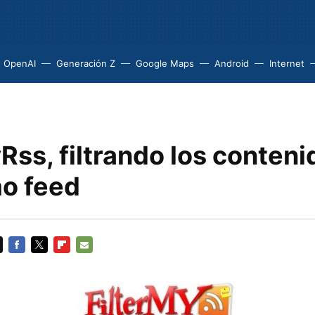
OpenAI
Generación Z
Google Maps
Android
Internet
Rss, filtrando los conten
o feed
FACEBOOK
TWITTER
FLIPBOARD
E-
MAIL