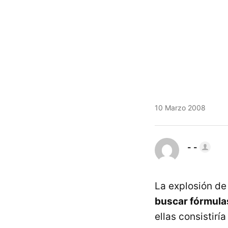
10 Marzo 2008
- -
La explosión d
buscar fórmula
ellas consistirí