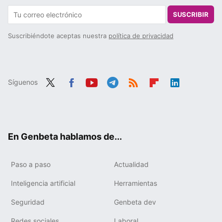
SUSCRIBIR
Suscribiéndote aceptas nuestra
política de privacidad
Síguenos
Twit
Fac
You
Tele
RSS
Flip
Link
ter
ebo
tub
gra
boa
edIn
ok
e
m
rd
En Genbeta hablamos de...
Paso a paso
Actualidad
Inteligencia artificial
Herramientas
Seguridad
Genbeta dev
Redes sociales
Laboral