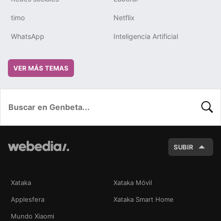
timo
Netflix
WhatsApp
Inteligencia Artificial
VER MÁS TEMAS
BUSC
SUBIR
Xataka
Xataka Móvil
Applesfera
Xataka Smart Home
Mundo Xiaomi