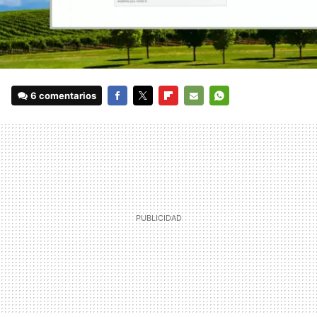
6 comentarios
FACEBOOK
TWITTER
FLIPBOARD
E-
WHATSAPP
MAIL