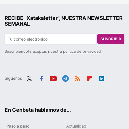
RECIBE "Xatakaletter", NUESTRA NEWSLETTER
SEMANAL
SUSCRIBIR
Suscribiéndote aceptas nuestra
política de privacidad
Síguenos
Twit
Fac
You
Tele
RSS
Flip
Link
ter
ebo
tub
gra
boa
edIn
ok
e
m
rd
En Genbeta hablamos de...
Paso a paso
Actualidad