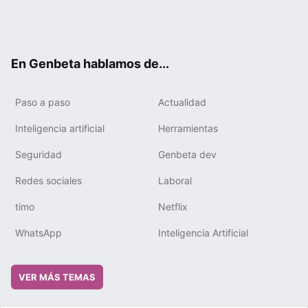
Twit
Fac
You
Tele
RSS
Flip
Link
ter
ebo
tub
gra
boa
edIn
ok
e
m
rd
En Genbeta hablamos de...
Paso a paso
Actualidad
Inteligencia artificial
Herramientas
Seguridad
Genbeta dev
Redes sociales
Laboral
timo
Netflix
WhatsApp
Inteligencia Artificial
VER MÁS TEMAS