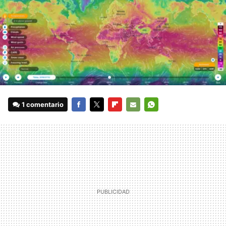
1 comentario
FACEBOOK
TWITTER
FLIPBOARD
E-
WHATSAPP
MAIL