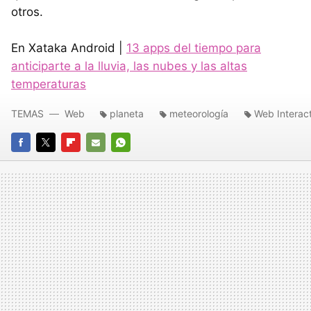
otros.
En Xataka Android |
13 apps del tiempo para
anticiparte a la lluvia, las nubes y las altas
temperaturas
TEMAS
Web
planeta
meteorología
Web Interac
FACEBOOK
TWITTER
FLIPBOARD
E-
WHATSAPP
MAIL