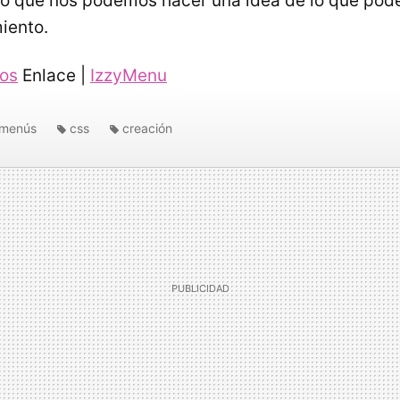
 lo que nos podemos hacer una idea de lo que pod
iento.
cos
Enlace |
IzzyMenu
menús
css
creación