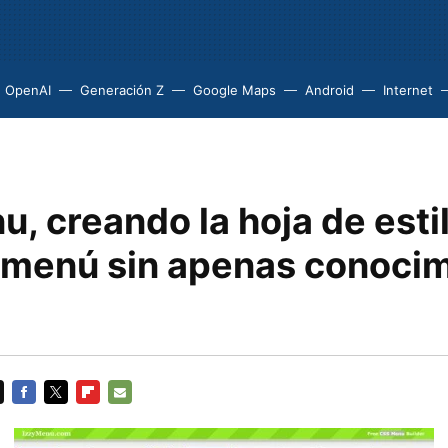
OpenAI
Generación Z
Google Maps
Android
Internet
, creando la hoja de esti
 menú sin apenas conoci
FACEBOOK
TWITTER
FLIPBOARD
E-
MAIL