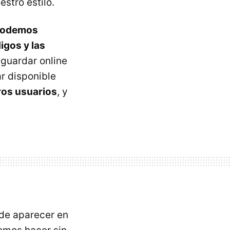
stro estilo.
podemos
igos y las
guardar online
r disponible
ros usuarios
, y
 de aparecer en