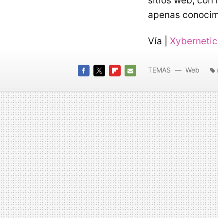
sitios web, con
apenas conocim
Vía |
Xyberneti
TEMAS
Web
FACEBOOK
TWITTER
FLIPBOARD
E-
MAIL