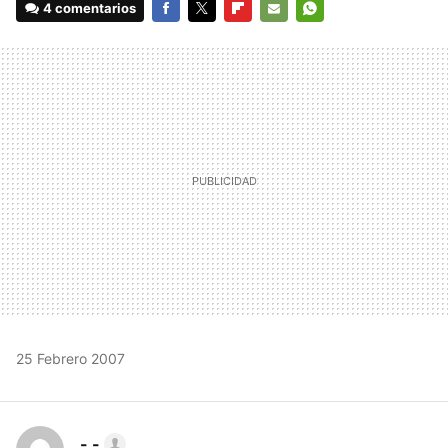
4 comentarios
FACEBOOK
TWITTER
FLIPBOARD
E-
WHATSAPP
MAIL
25 Febrero 2007
- -