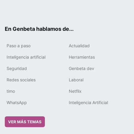
Twit
Fac
You
Tele
RSS
Flip
Link
ter
ebo
tub
gra
boa
edIn
ok
e
m
rd
En Genbeta hablamos de...
Paso a paso
Actualidad
Inteligencia artificial
Herramientas
Seguridad
Genbeta dev
Redes sociales
Laboral
timo
Netflix
WhatsApp
Inteligencia Artificial
VER MÁS TEMAS