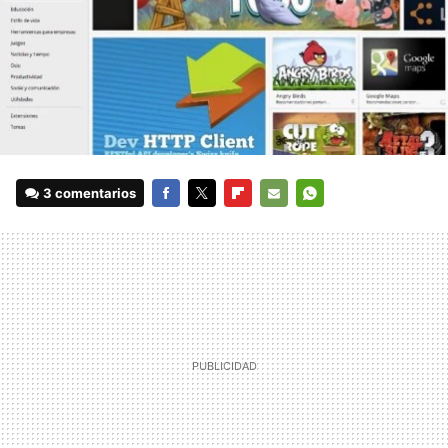
3 comentarios
FACEBOOK
TWITTER
FLIPBOARD
E-
WHATSAPP
MAIL