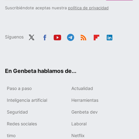
Suscribiéndote aceptas nuestra
política de privacidad
Síguenos
Twit
Fac
You
Tele
RSS
Flip
Link
ter
ebo
tub
gra
boa
edIn
ok
e
m
rd
En Genbeta hablamos de...
Paso a paso
Actualidad
Inteligencia artificial
Herramientas
Seguridad
Genbeta dev
Redes sociales
Laboral
timo
Netflix