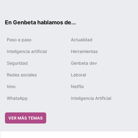
ter
ebo
tub
gra
boa
edIn
ok
e
m
rd
En Genbeta hablamos de...
Paso a paso
Actualidad
Inteligencia artificial
Herramientas
Seguridad
Genbeta dev
Redes sociales
Laboral
timo
Netflix
WhatsApp
Inteligencia Artificial
VER MÁS TEMAS