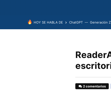
HOY SE HABLA DE
ChatGPT
Generación Z
ReaderA
escrito
2 comentarios