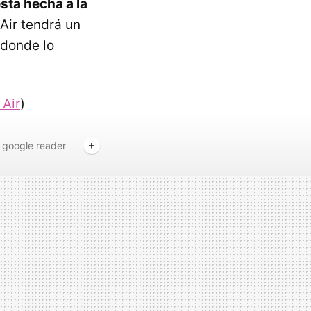
esta hecha a la
dAir tendrá un
 donde lo
Air
)
google reader