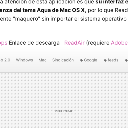
la atención de esta aplicación es que
su interfaz 
anza del tema Aqua de Mac OS X
, por lo que Rea
nte "maquero" sin importar el sistema operativo
pps
Enlace de descarga |
ReadAir
(requiere
Adobe 
b 2.0
Windows
Mac
Sindicación
Google
feeds
ir