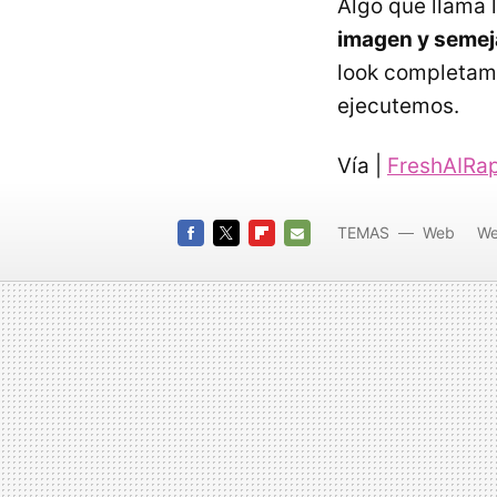
Algo que llama 
imagen y semej
look completame
ejecutemos.
Vía |
FreshAIRa
TEMAS
Web
We
Adobe A
FACEBOOK
TWITTER
FLIPBOARD
E-
MAIL