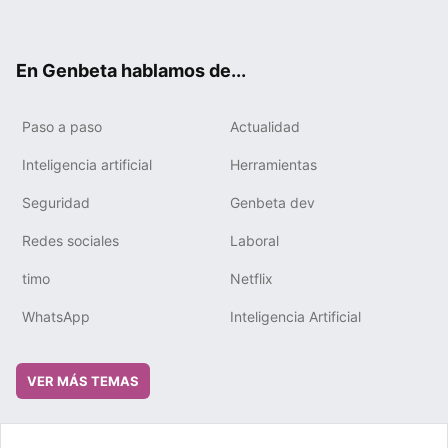
ter
ebo
tub
gra
boa
edIn
ok
e
m
rd
En Genbeta hablamos de...
Paso a paso
Actualidad
Inteligencia artificial
Herramientas
Seguridad
Genbeta dev
Redes sociales
Laboral
timo
Netflix
WhatsApp
Inteligencia Artificial
VER MÁS TEMAS