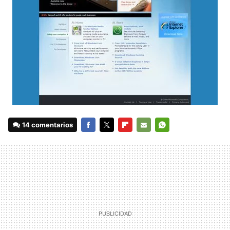
14 comentarios
FACEBOOK
TWITTER
FLIPBOARD
E-
WHATSAPP
MAIL