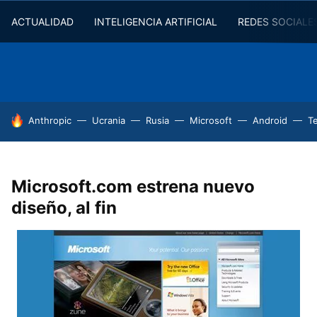
ACTUALIDAD
INTELIGENCIA ARTIFICIAL
REDES SOCIALE
HOY SE HABLA DE
Anthropic
Ucrania
Rusia
Microsoft
Android
T
Microsoft.com estrena nuevo
diseño, al fin