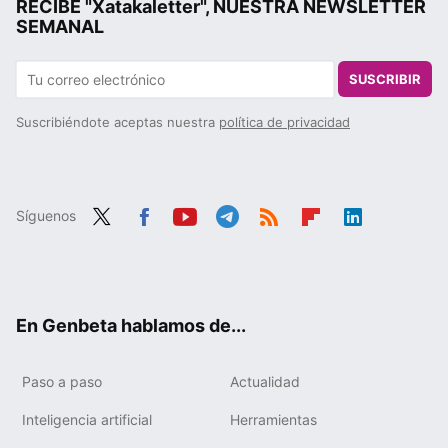
RECIBE "Xatakaletter", NUESTRA NEWSLETTER
SEMANAL
SUSCRIBIR
Suscribiéndote aceptas nuestra
política de privacidad
Síguenos
Twit
Fac
You
Tele
RSS
Flip
Link
ter
ebo
tub
gra
boa
edIn
ok
e
m
rd
En Genbeta hablamos de...
Paso a paso
Actualidad
Inteligencia artificial
Herramientas