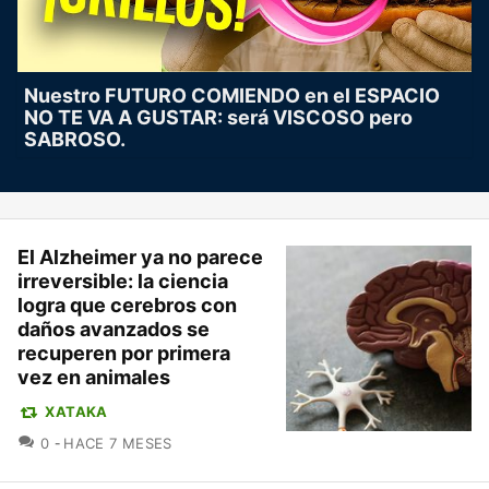
Nuestro FUTURO COMIENDO en el ESPACIO
NO TE VA A GUSTAR: será VISCOSO pero
SABROSO.
El Alzheimer ya no parece
irreversible: la ciencia
logra que cerebros con
daños avanzados se
recuperen por primera
vez en animales
XATAKA
COMENTARIOS
0
HACE 7 MESES