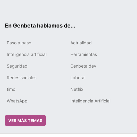
Twit
Fac
You
Tele
RSS
Flip
Link
ter
ebo
tub
gra
boa
edIn
ok
e
m
rd
En Genbeta hablamos de...
Paso a paso
Actualidad
Inteligencia artificial
Herramientas
Seguridad
Genbeta dev
Redes sociales
Laboral
timo
Netflix
WhatsApp
Inteligencia Artificial
VER MÁS TEMAS