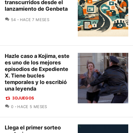
transcurridos desde el
lanzamiento de Genbeta
COMENTARIOS
54
HACE 7 MESES
Hazle caso a Kojima, este
es uno de los mejores
episodios de Expediente
X. Tiene bucles
temporales y lo escribió
una leyenda
3DJUEGOS
COMENTARIOS
0
HACE 5 MESES
Llega el primer sorteo