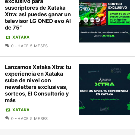
exclusivo para
suscriptores de Xataka
Xtra: así puedes ganar un
televisor LG QNED evo AI
de 75”
XATAKA
COMENTARIOS
0
HACE 5 MESES
Lanzamos Xataka Xtra: tu
experiencia en Xataka
sube de nivel con
newsletters exclusivas,
sorteos, El Consultorio y
más
XATAKA
COMENTARIOS
0
HACE 5 MESES