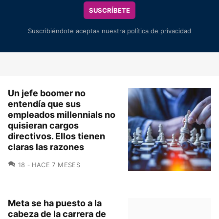
SUSCRÍBETE
Suscribiéndote aceptas nuestra
política de privacidad
Un jefe boomer no
entendía que sus
empleados millennials no
quisieran cargos
directivos. Ellos tienen
claras las razones
COMENTARIOS
18
HACE 7 MESES
Meta se ha puesto a la
cabeza de la carrera de