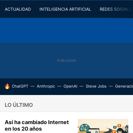
ACTUALIDAD
INTELIGENCIA ARTIFICIAL
REDES SOCIALE
HOY SE HABLA DE
ChatGPT
Anthropic
OpenAI
Steve Jobs
Generaci
LO ÚLTIMO
Así ha cambiado Internet
en los 20 años