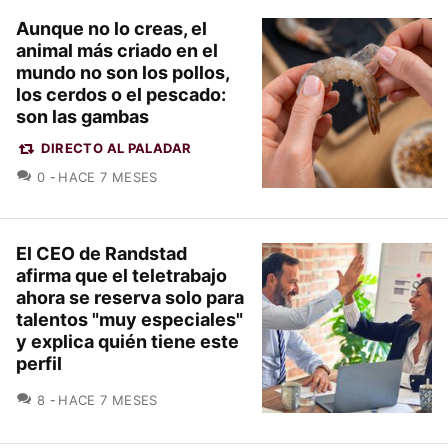
Aunque no lo creas, el
animal más criado en el
mundo no son los pollos,
los cerdos o el pescado:
son las gambas
DIRECTO AL PALADAR
COMENTARIOS
0
HACE 7 MESES
El CEO de Randstad
afirma que el teletrabajo
ahora se reserva solo para
talentos "muy especiales"
y explica quién tiene este
perfil
COMENTARIOS
8
HACE 7 MESES