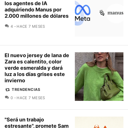
los agentes de IA
adquiriendo Manus por
2.000 millones de dólares
COMENTARIOS
4
HACE 7 MESES
El nuevo jersey de lana de
Zara es calentito, color
verde esmeralda y dará
luz a los días grises este
invierno
TRENDENCIAS
COMENTARIOS
0
HACE 7 MESES
"Será un trabajo
estresante", promete Sam