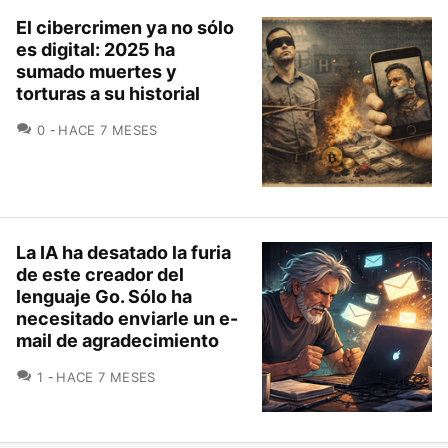
El cibercrimen ya no sólo
es digital: 2025 ha
sumado muertes y
torturas a su historial
COMENTARIOS
0
HACE 7 MESES
La IA ha desatado la furia
de este creador del
lenguaje Go. Sólo ha
necesitado enviarle un e-
mail de agradecimiento
COMENTARIOS
1
HACE 7 MESES