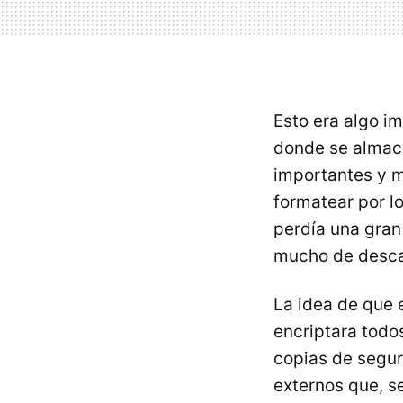
Esto era algo i
donde se almac
importantes y m
formatear por l
perdía una gran
mucho de descar
La idea de que e
encriptara todo
copias de segur
externos que, s