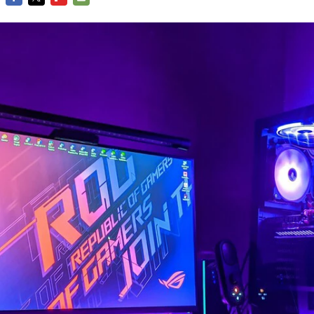
FACEBOOK
TWITTER
FLIPBOARD
E-
MAIL