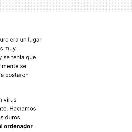
uro era un lugar
os muy
y se tenía que
almente se
ue costaron
n virus
nte. Hacíamos
os duros
el ordenador