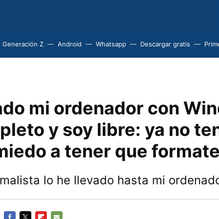
Generación Z
Android
Whatsapp
Descargar gratis
Prim
ado mi ordenador con Wi
leto y soy libre: ya no te
miedo a tener que formate
nimalista lo he llevado hasta mi ordenad