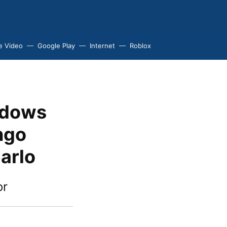
e Video
Google Play
Internet
Roblox
ndows
ngo
arlo
or