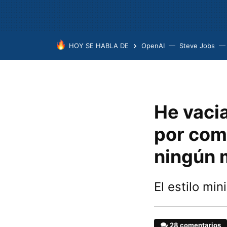
HOY SE HABLA DE
OpenAI
Steve Jobs
He vaci
por comp
ningún 
El estilo mi
28 comentarios