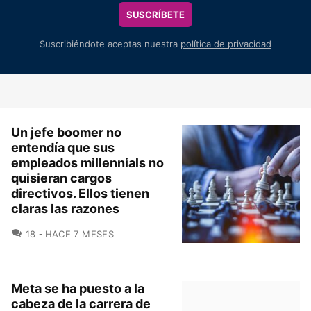
SUSCRÍBETE
Suscribiéndote aceptas nuestra
política de privacidad
Un jefe boomer no
entendía que sus
empleados millennials no
quisieran cargos
directivos. Ellos tienen
claras las razones
COMENTARIOS
18
HACE 7 MESES
Meta se ha puesto a la
cabeza de la carrera de