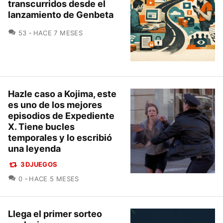
transcurridos desde el
lanzamiento de Genbeta
COMENTARIOS
53
HACE 7 MESES
Hazle caso a Kojima, este
es uno de los mejores
episodios de Expediente
X. Tiene bucles
temporales y lo escribió
una leyenda
3DJUEGOS
COMENTARIOS
0
HACE 5 MESES
Llega el primer sorteo