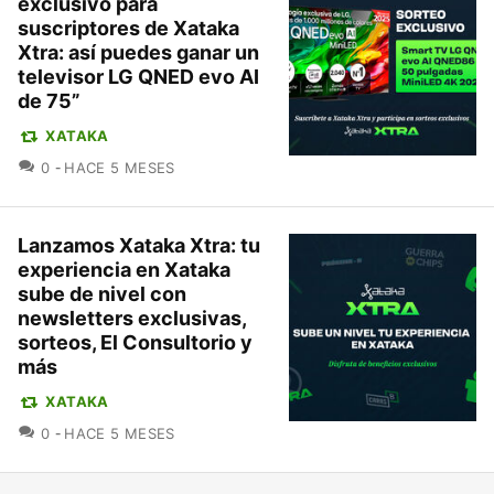
exclusivo para
suscriptores de Xataka
Xtra: así puedes ganar un
televisor LG QNED evo AI
de 75”
XATAKA
COMENTARIOS
0
HACE 5 MESES
Lanzamos Xataka Xtra: tu
experiencia en Xataka
sube de nivel con
newsletters exclusivas,
sorteos, El Consultorio y
más
XATAKA
COMENTARIOS
0
HACE 5 MESES