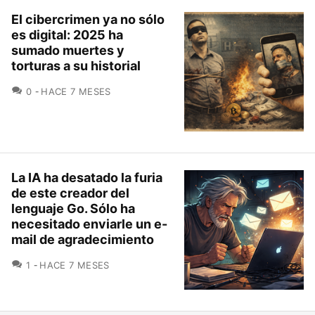
El cibercrimen ya no sólo
es digital: 2025 ha
sumado muertes y
torturas a su historial
COMENTARIOS
0
HACE 7 MESES
La IA ha desatado la furia
de este creador del
lenguaje Go. Sólo ha
necesitado enviarle un e-
mail de agradecimiento
COMENTARIOS
1
HACE 7 MESES