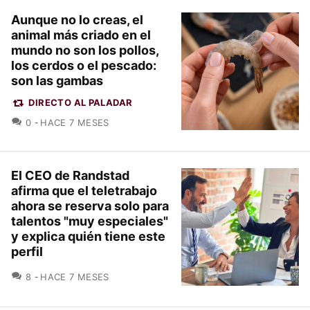
Aunque no lo creas, el
animal más criado en el
mundo no son los pollos,
los cerdos o el pescado:
son las gambas
DIRECTO AL PALADAR
COMENTARIOS
0
HACE 7 MESES
El CEO de Randstad
afirma que el teletrabajo
ahora se reserva solo para
talentos "muy especiales"
y explica quién tiene este
perfil
COMENTARIOS
8
HACE 7 MESES