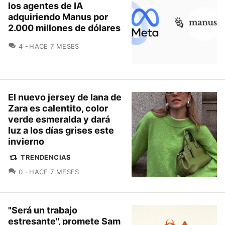
los agentes de IA
adquiriendo Manus por
2.000 millones de dólares
COMENTARIOS
4
HACE 7 MESES
El nuevo jersey de lana de
Zara es calentito, color
verde esmeralda y dará
luz a los días grises este
invierno
TRENDENCIAS
COMENTARIOS
0
HACE 7 MESES
"Será un trabajo
estresante", promete Sam