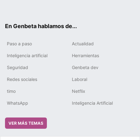
Twit
Fac
You
Tele
RSS
Flip
Link
ter
ebo
tub
gra
boa
edIn
ok
e
m
rd
En Genbeta hablamos de...
Paso a paso
Actualidad
Inteligencia artificial
Herramientas
Seguridad
Genbeta dev
Redes sociales
Laboral
timo
Netflix
WhatsApp
Inteligencia Artificial
VER MÁS TEMAS