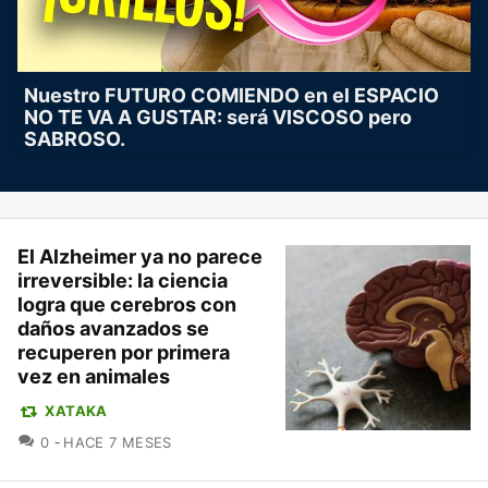
Nuestro FUTURO COMIENDO en el ESPACIO
NO TE VA A GUSTAR: será VISCOSO pero
SABROSO.
El Alzheimer ya no parece
irreversible: la ciencia
logra que cerebros con
daños avanzados se
recuperen por primera
vez en animales
XATAKA
COMENTARIOS
0
HACE 7 MESES