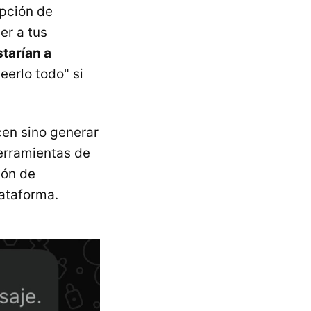
opción de
er a tus
starían a
leerlo todo" si
cen sino generar
herramientas de
ión de
lataforma.