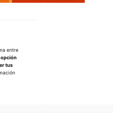
rma entre
a opción
er tus
rmación