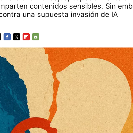
mparten contenidos sensibles. Sin emb
contra una supuesta invasión de IA
FACEBOOK
TWITTER
FLIPBOARD
E-
MAIL