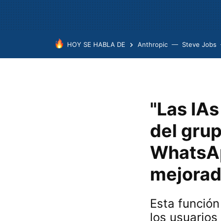
HOY SE HABLA DE
Anthropic
Steve Jobs
"Las IA
del grup
WhatsAp
mejorad
Esta función
los usuarios