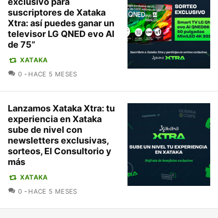
exclusivo para
suscriptores de Xataka
Xtra: así puedes ganar un
televisor LG QNED evo AI
de 75”
XATAKA
COMENTARIOS
0
HACE 5 MESES
Lanzamos Xataka Xtra: tu
experiencia en Xataka
sube de nivel con
newsletters exclusivas,
sorteos, El Consultorio y
más
XATAKA
COMENTARIOS
0
HACE 5 MESES