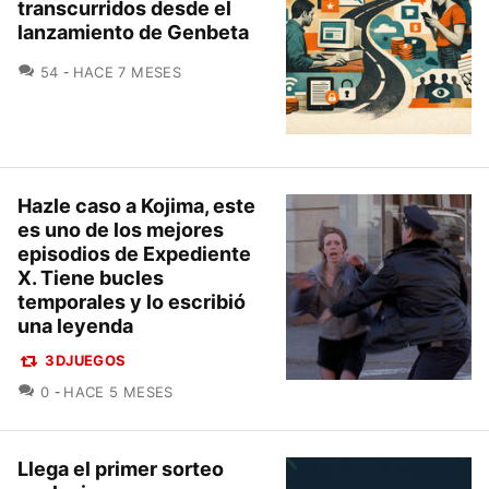
transcurridos desde el
lanzamiento de Genbeta
COMENTARIOS
54
HACE 7 MESES
Hazle caso a Kojima, este
es uno de los mejores
episodios de Expediente
X. Tiene bucles
temporales y lo escribió
una leyenda
3DJUEGOS
COMENTARIOS
0
HACE 5 MESES
Llega el primer sorteo