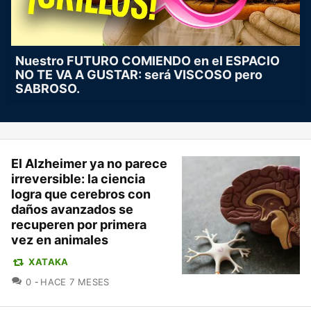
Nuestro FUTURO COMIENDO en el ESPACIO
NO TE VA A GUSTAR: será VISCOSO pero
SABROSO.
El Alzheimer ya no parece
irreversible: la ciencia
logra que cerebros con
daños avanzados se
recuperen por primera
vez en animales
XATAKA
COMENTARIOS
0
HACE 7 MESES