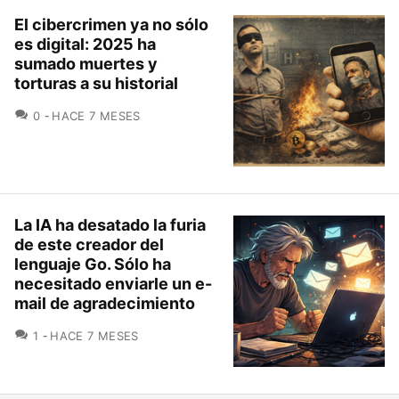
El cibercrimen ya no sólo
es digital: 2025 ha
sumado muertes y
torturas a su historial
COMENTARIOS
0
HACE 7 MESES
La IA ha desatado la furia
de este creador del
lenguaje Go. Sólo ha
necesitado enviarle un e-
mail de agradecimiento
COMENTARIOS
1
HACE 7 MESES