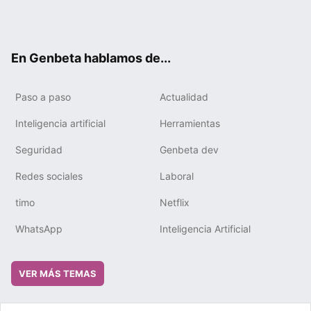
Twit
Fac
You
Tele
RSS
Flip
Link
ter
ebo
tub
gra
boa
edIn
ok
e
m
rd
En Genbeta hablamos de...
Paso a paso
Actualidad
Inteligencia artificial
Herramientas
Seguridad
Genbeta dev
Redes sociales
Laboral
timo
Netflix
WhatsApp
Inteligencia Artificial
VER MÁS TEMAS