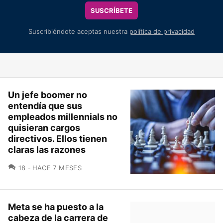
SUSCRÍBETE
Suscribiéndote aceptas nuestra
política de privacidad
Un jefe boomer no
entendía que sus
empleados millennials no
quisieran cargos
directivos. Ellos tienen
claras las razones
COMENTARIOS
18
HACE 7 MESES
Meta se ha puesto a la
cabeza de la carrera de