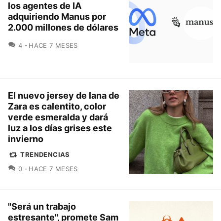
los agentes de IA
adquiriendo Manus por
2.000 millones de dólares
COMENTARIOS
4
HACE 7 MESES
El nuevo jersey de lana de
Zara es calentito, color
verde esmeralda y dará
luz a los días grises este
invierno
TRENDENCIAS
COMENTARIOS
0
HACE 7 MESES
"Será un trabajo
estresante", promete Sam