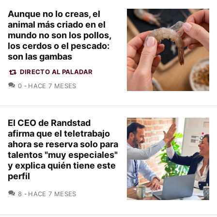
Aunque no lo creas, el
animal más criado en el
mundo no son los pollos,
los cerdos o el pescado:
son las gambas
DIRECTO AL PALADAR
COMENTARIOS
0
HACE 7 MESES
El CEO de Randstad
afirma que el teletrabajo
ahora se reserva solo para
talentos "muy especiales"
y explica quién tiene este
perfil
COMENTARIOS
8
HACE 7 MESES