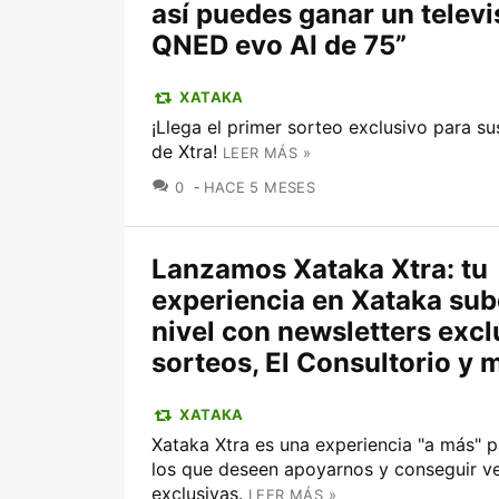
así puedes ganar un televi
QNED evo AI de 75”
XATAKA
¡Llega el primer sorteo exclusivo para su
de Xtra!
LEER MÁS »
COMENTARIOS
0
HACE 5 MESES
Lanzamos Xataka Xtra: tu
experiencia en Xataka sub
nivel con newsletters excl
sorteos, El Consultorio y 
XATAKA
Xataka Xtra es una experiencia "a más" 
los que deseen apoyarnos y conseguir ve
exclusivas.
LEER MÁS »