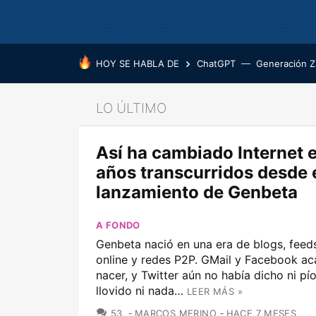
HOY SE HABLA DE
ChatGPT
Generación Z
LO ÚLTIMO
Así ha cambiado Internet e
años transcurridos desde 
lanzamiento de Genbeta
A FONDO
Genbeta nació en una era de blogs, feed
online y redes P2P. GMail y Facebook a
nacer, y Twitter aún no había dicho ni pí
llovido ni nada…
LEER MÁS »
COMENTARIOS
53
MARCOS MERINO
HACE 7 MESES