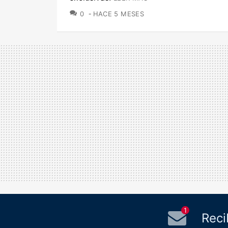
COMENTARIOS
0
HACE 5 MESES
1
Reci