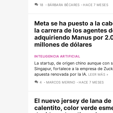
COMENTARIOS
18
BÁRBARA BÉCARES
HACE 7 MESES
Meta se ha puesto a la ca
la carrera de los agentes d
adquiriendo Manus por 2.
millones de dólares
INTELIGENCIA ARTIFICIAL
La startup, de origen chino aunque con 
Singapur, fortalece a la empresa de Zuc
apuesta renovada por la IA.
LEER MÁS »
COMENTARIOS
4
MARCOS MERINO
HACE 7 MESES
El nuevo jersey de lana de
calentito, color verde esm