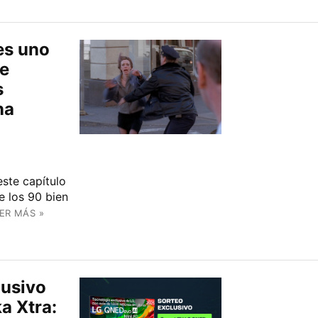
es uno
de
s
na
ste capítulo
e los 90 bien
ER MÁS »
lusivo
a Xtra: