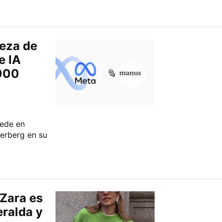
beza de
e IA
000
sede en
kerberg en su
 Zara es
eralda y