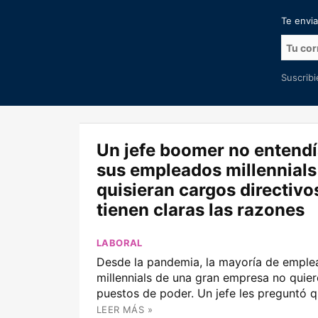
Te envi
Suscrib
Un jefe boomer no entend
sus empleados millennials
quisieran cargos directivos
tienen claras las razones
LABORAL
Desde la pandemia, la mayoría de empl
millennials de una gran empresa no quie
puestos de poder. Un jefe les preguntó q
LEER MÁS »