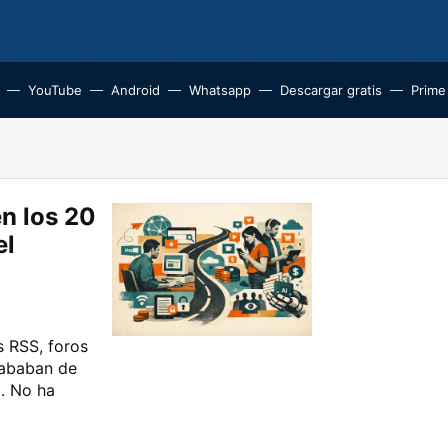
YouTube
Android
Whatsapp
Descargar gratis
Prime
n los 20
el
s RSS, foros
cababan de
o. No ha