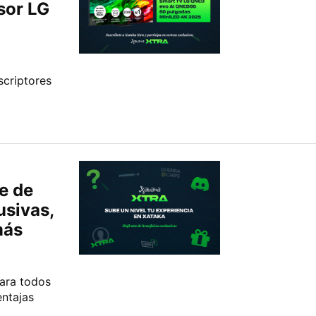
sor LG
scriptores
e de
usivas,
más
para todos
ntajas