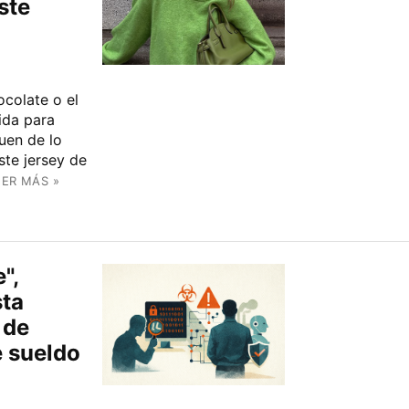
ste
ocolate o el
ida para
uen de lo
ste jersey de
EER MÁS »
",
ta
 de
e sueldo