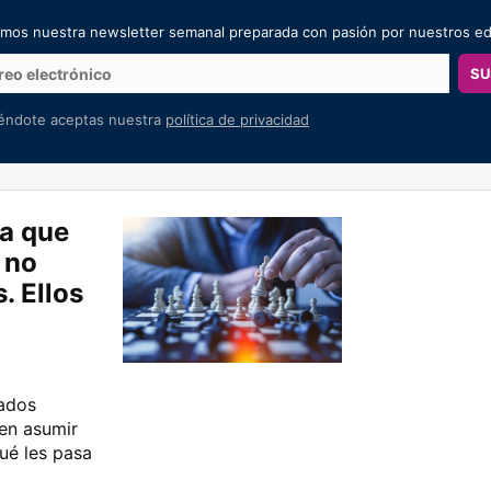
amos nuestra newsletter semanal preparada con pasión por nuestros ed
SU
iéndote aceptas nuestra
política de privacidad
ía que
 no
. Ellos
eados
ren asumir
ué les pasa