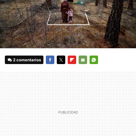
2 comentarios
FACEBOOK
TWITTER
FLIPBOARD
E-
WHATSAPP
MAIL