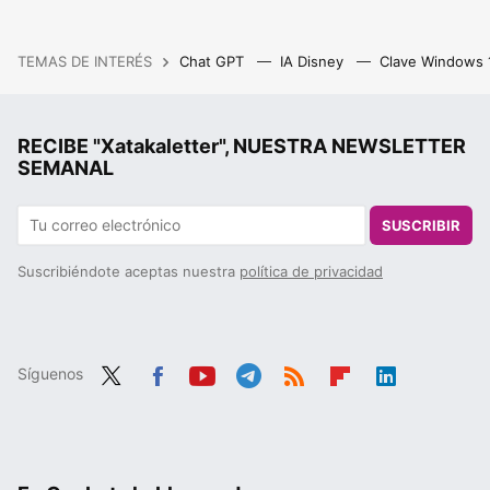
TEMAS DE INTERÉS
Chat GPT
IA Disney
Clave Windows
RECIBE "Xatakaletter", NUESTRA NEWSLETTER
SEMANAL
SUSCRIBIR
Suscribiéndote aceptas nuestra
política de privacidad
Síguenos
Twit
Fac
You
Tele
RSS
Flip
Link
ter
ebo
tub
gra
boa
edIn
ok
e
m
rd