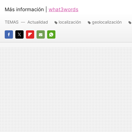
Más información |
what3words
TEMAS
Actualidad
localización
geolocalización
FACEBOOK
TWITTER
FLIPBOARD
E-
WHATSAPP
MAIL