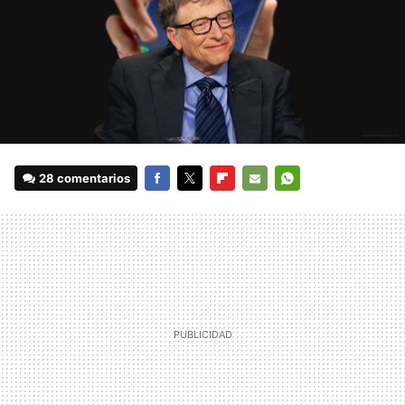
28 comentarios
FACEBOOK
TWITTER
FLIPBOARD
E-
WHATSAPP
MAIL