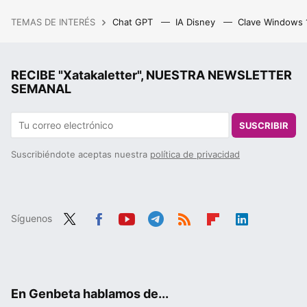
TEMAS DE INTERÉS
Chat GPT
IA Disney
Clave Windows
RECIBE "Xatakaletter", NUESTRA NEWSLETTER
SEMANAL
SUSCRIBIR
Suscribiéndote aceptas nuestra
política de privacidad
Síguenos
Twit
Fac
You
Tele
RSS
Flip
Link
ter
ebo
tub
gra
boa
edIn
ok
e
m
rd
En Genbeta hablamos de...