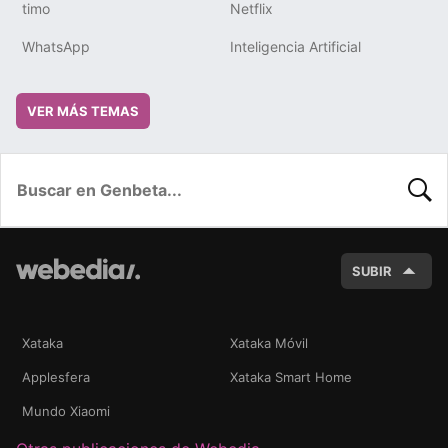
timo
Netflix
WhatsApp
Inteligencia Artificial
VER MÁS TEMAS
BUSC
SUBIR
Xataka
Xataka Móvil
Applesfera
Xataka Smart Home
Mundo Xiaomi