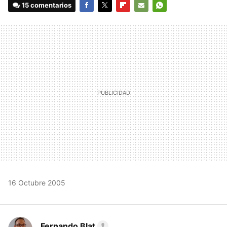
15 comentarios
FACEBOOK
TWITTER
FLIPBOARD
E-
WHATSAPP
MAIL
16 Octubre 2005
Fernando Blat