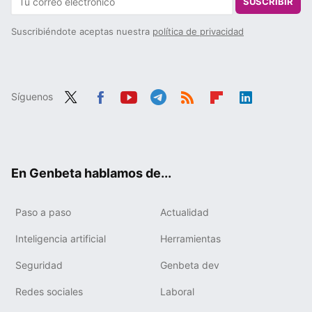
SUSCRIBIR
Suscribiéndote aceptas nuestra
política de privacidad
Síguenos
Twit
Fac
You
Tele
RSS
Flip
Link
ter
ebo
tub
gra
boa
edIn
ok
e
m
rd
En Genbeta hablamos de...
Paso a paso
Actualidad
Inteligencia artificial
Herramientas
Seguridad
Genbeta dev
Redes sociales
Laboral