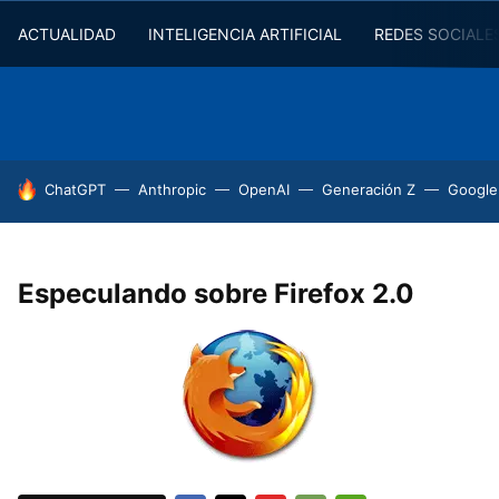
ACTUALIDAD
INTELIGENCIA ARTIFICIAL
REDES SOCIALE
HOY SE HABLA DE
ChatGPT
Anthropic
OpenAI
Generación Z
Google
Especulando sobre Firefox 2.0