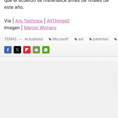
que el acuerdo se materialice antes de finales de
este año.
Vía |
Ars Technica
|
AllThingsD
Imagen |
Marcin Wichary
TEMAS
Actualidad
Microsoft
aol
patentes
FACEBOOK
TWITTER
FLIPBOARD
E-
WHATSAPP
MAIL