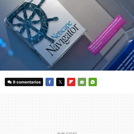
9 comentarios
FACEBOOK
TWITTER
FLIPBOARD
E-
WHATSAPP
MAIL