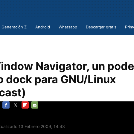
Generación Z
Android
Whatsapp
Descargar gratis
Prim
indow Navigator, un pode
 dock para GNU/Linux
cast)
FACEBOOK
TWITTER
FLIPBOARD
E-
MAIL
ualizado 13 Febrero 2009, 14:43