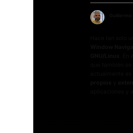
Guillermo
Hace tan solo u
Window Naviga
GNU/Linux
. En 
que también se 
actualmente es
propios
y
exte
aplicaciones y 