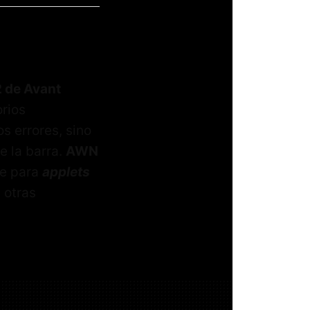
2 de Avant
orios
s errores, sino
e la barra.
AWN
te para
applets
 otras