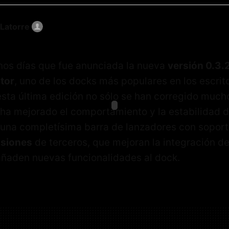
 Latorre
nos días que fue anunciada la nueva
versión 0.3.
tor
, uno de los docks más populares en los escrit
esta última edición no sólo se han corregido mucho
ha mejorado el comportamiento y la estabilidad d
 una completísima barra de lanzadores con sopor
nsiones
de terceros, que mejoran la integración de
añaden nuevas funcionalidades al dock.